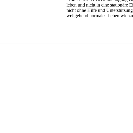
leben und nicht in eine stationäre 
nicht ohne Hilfe und Unterstützung
weitgehend normales Leben wie zu
uns unter
0800 30655002
an oder füllen Sie das Fo
Wir melden uns bei Ihnen!
 einen Rückruf wünschen, geben Sie Ihre Telefon