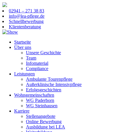
02941 – 271 38 83
info@lea-pflege.de
Schnellbewerbung
Klientenberatung
Startseite
Über uns
Unsere Geschichte
Team
Infomaterial
Compliance
Leistungen
Ambulante Tourenpflege
Außerklinische Intensivpflege
Erfolgsgeschichten
Wohngemeinschaften
WG Paderborn
WG Steinhausen
Karriere
Stellenangebote
Online Bewerbung
Ausbildung bei LEA