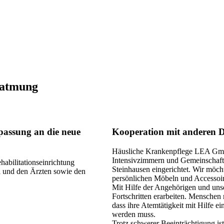
eatmung
passung an die neue
Kooperation mit anderen D
Häusliche Krankenpflege LEA Gmb
Intensivzimmern und Gemeinschaft
abilitationseinrichtung
Steinhausen eingerichtet. Wir möch
 und den Ärzten sowie den
persönlichen Möbeln und Accessoir
Mit Hilfe der Angehörigen und uns
Fortschritten erarbeiten. Menschen
dass ihre Atemtätigkeit mit Hilfe 
werden muss.
Trotz schwerer Beeinträchtigung is