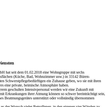
iensten
H hat seit dem 01.02.2018 eine Wohngruppe mit sechs
sflächen (Küche, Bad, Wohnzimmer usw.) in 33142 Büren-
ten Schwerstpflegebedürftigen ein Zuhause geben, wo sie mit ihren
es eine private, heimische Atmosphäre haben.
erem geschulten Intensivpersonal werden wir eine Zukunft mit
 mit Erkrankungen ihrer Atmung können so schwer beeinträchtigt sein,
eines Beatmungsgerätes unterstützt oder vollständig übernommen
t es der Wunsch vieler Betroffenen, in den eigenen vier Wänden zu