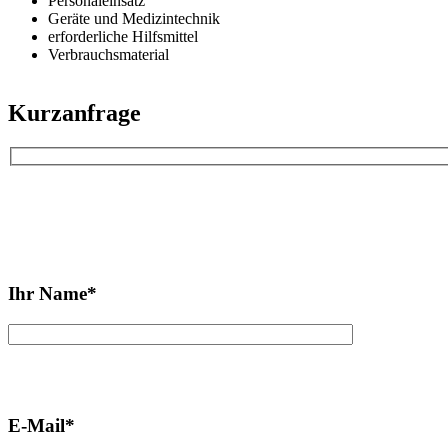
Personaleinsatz
Geräte und Medizintechnik
erforderliche Hilfsmittel
Verbrauchsmaterial
Kurzanfrage
Rufen Sie 
Bitte
lasse
Ihr Name*
dieses
Feld
leer.
Falls Sie
E-Mail*